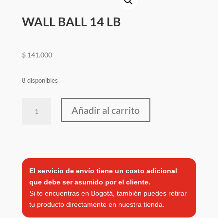
HARDCORE
WALL BALL 14 LB
¿Quiénes
somos?
$
141.000
blog
contacto
8 disponibles
WALL
Añadir al carrito
BALL
14
LB
cantidad
El servicio de envío tiene un costo adicional
que debe ser asumido por el cliente.
Si te encuentras en Bogotá, también puedes retirar
tu producto directamente en nuestra tienda.