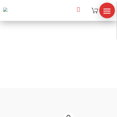

Inicio
/
accesorios
/
Balones
/
WALL BALL 14 LB
WALL BALL 14 LB
TIENDA