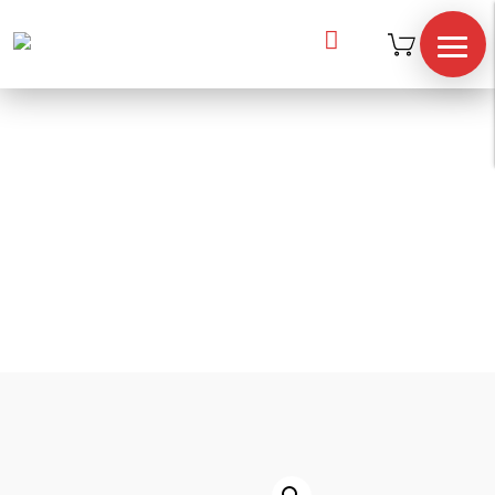

Inicio
/
catálogo
/
HardCore
/
“T” – Row
“T” – Row
TIENDA
HARDCORE
¿Quiénes
somos?
blog