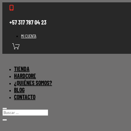

+57 317 787 04 23
MI CUENTA
TIENDA
HARDCORE
¿QUIÉNES SOMOS?
BLOG
CONTACTO