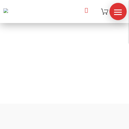

Inicio
/
accesorios
/
E. Funcional
/
FITNESS
TRAMPOLINE
FITNESS TRAMPOLINE
TIENDA
HARDCORE
¿Quiénes
somos?