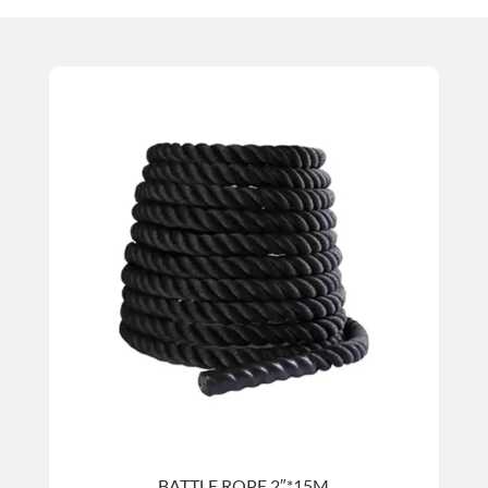
BATTLE ROPE 2″*15M