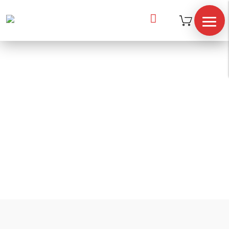

Inicio
/
accesorios
/
E. Funcional
/
BOSU BALANCE
TRAINER
BOSU BALANCE
TRAINER
TIENDA