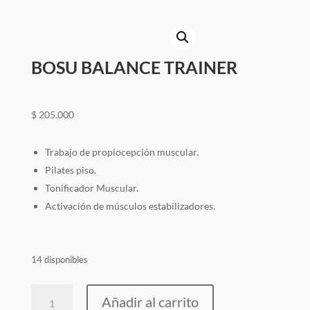
HARDCORE
¿Quiénes
somos?
BOSU BALANCE TRAINER
blog
contacto
$
205.000
Trabajo de propiocepción muscular.
Pilates piso.
Tonificador Muscular.
Activación de músculos estabilizadores.
14 disponibles
BOSU
Añadir al carrito
BALANCE