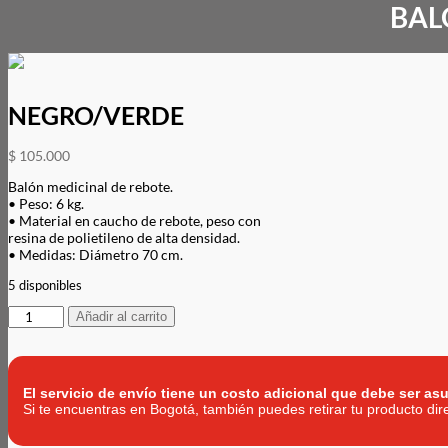
BAL
NEGRO/VERDE
$
105.000
Balón medicinal de rebote.
• Peso: 6 kg.
• Material en caucho de rebote, peso con
resina de polietileno de alta densidad.
• Medidas: Diámetro 70 cm.
5 disponibles
BALON
Añadir al carrito
MEDICINAL
6KG
NEGRO/VERDE
cantidad
El servicio de envío tiene un costo adicional que debe ser asu
Si te encuentras en Bogotá, también puedes retirar tu producto di