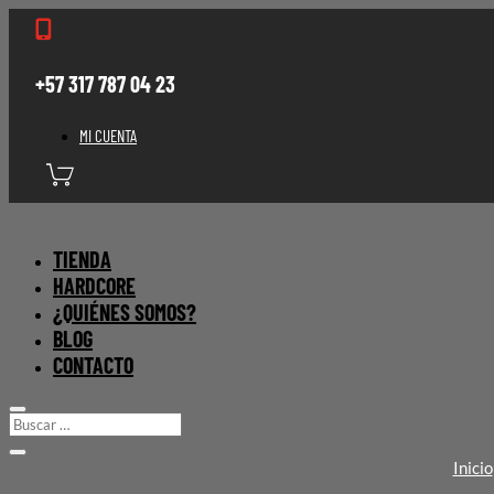

+57 317 787 04 23
MI CUENTA
TIENDA
HARDCORE
¿QUIÉNES SOMOS?
BLOG
CONTACTO
Inicio