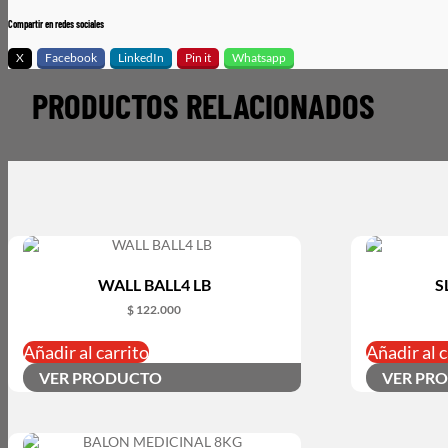
Compartir en redes sociales
X
Facebook
LinkedIn
Pin it
Whatsapp
PRODUCTOS RELACIONADOS
WALL BALL4 LB
S
$
122.000
Añadir al carrito
Añadir al c
VER PRODUCTO
VER PR