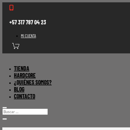

+57 317 787 04 23
MI CUENTA
TIENDA
HARDCORE
¿QUIÉNES SOMOS?
BLOG
CONTACTO